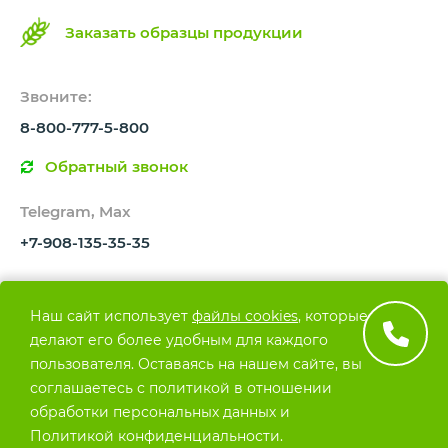
Заказать образцы продукции
Звоните:
8-800-777-5-800
Обратный звонок
Telegram, Max
+7-908-135-35-35
Наш сайт использует
файлы cookies
, которые
делают его более удобным для каждого
пользователя. Оставаясь на нашем сайте, вы
Пишите:
соглашаетесь с политикой в отношении
info@product-service.ru
обработки персональных данных и
Политикой конфиденциальности.