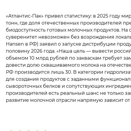
«Атлантис-Пак» привел статистику: в 2025 году ми
тонн, где доля отечественных производителей пр
биодоступность готовых молочных продуктов. На 
суверенитет невозможен без возрождения локально
Hansen в РФ) заявил о запуске дистрибуции прод
половину 2026 года. «Наша цель — вывести росси
объемом 10 млрд рублей по закваскам требует за
довести долю сквашиваемого молока на отечествен
РФ производится лишь 30. В категории гидролиз
для создания продуктов с заданными функционал
сывороточных белков и сопутствующих ингредиен
производителей есть реальный шанс не только за
развитие молочной отрасли напрямую зависит о