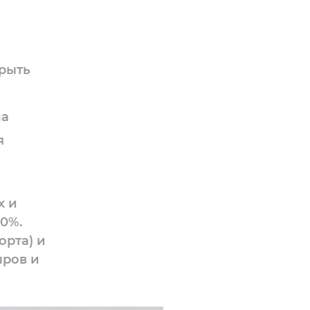
крыть
ла
я
х и
40%.
орта) и
ыров и