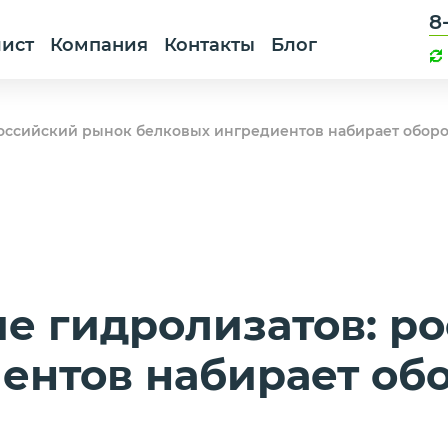
8
лист
Компания
Контакты
Блог
оссийский рынок белковых ингредиентов набирает обор
 гидролизатов: р
ентов набирает об