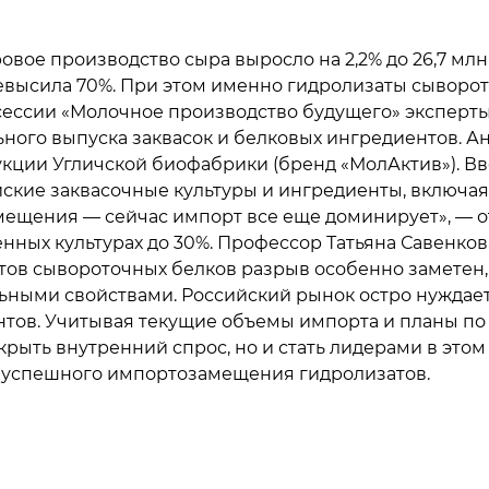
ровое производство сыра выросло на 2,2% до 26,7 млн 
евысила 70%. При этом именно гидролизаты сыворот
сессии «Молочное производство будущего» эксперты
го выпуска заквасок и белковых ингредиентов. Андр
укции Угличской биофабрики (бренд «МолАктив»). В
йские заквасочные культуры и ингредиенты, включая
мещения — сейчас импорт все еще доминирует», — от
ных культурах до 30%. Профессор Татьяна Савенкова
атов сывороточных белков разрыв особенно заметен
ьными свойствами. Российский рынок остро нуждает
тов. Учитывая текущие объемы импорта и планы по 
крыть внутренний спрос, но и стать лидерами в эт
т успешного импортозамещения гидролизатов.